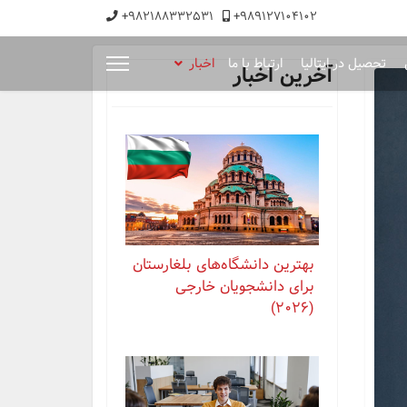
+982188332531
+989127104102
تحصیل در ایتالیا
ارتباط با ما
اخبار
آخرین اخبار
بهترین دانشگاه‌های بلغارستان
برای دانشجویان خارجی
(2026)