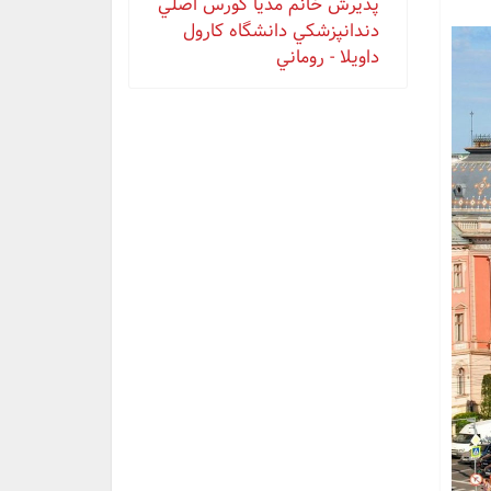
پذيرش خانم مدیا كورس اصلي
دندانپزشكي دانشگاه كارول
داويلا - روماني