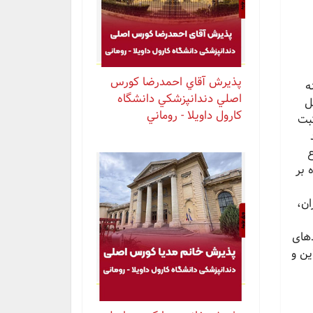
پذيرش آقاي احمدرضا كورس
ه
اصلي دندانپزشكي دانشگاه
ل
كارول داويلا - روماني
بت
ع
 بر
ان،
دهای
ین و