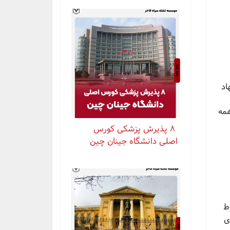
اد
همه
⁨ ⁨ ⁨ ⁨ ۸ پذیرش پزشکی کورس
اصلی دانشگاه جینان چین
ط
ای