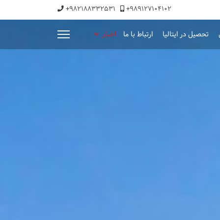
+982188332531
+989127104102
تحصیل در ایتالیا
ارتباط با ما
اخبار