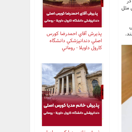
ش در
 مثل
ی
پذيرش آقاي احمدرضا كورس
ند.
اصلي دندانپزشكي دانشگاه
كارول داويلا - روماني