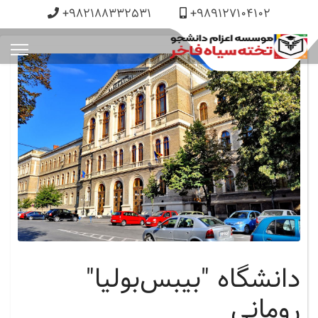
+982188332531
+989127104102
دانشگاه "بیبس‌بولیا"
رومانی