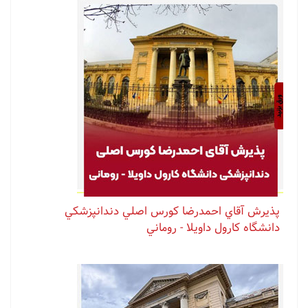
پذيرش آقاي احمدرضا كورس اصلي دندانپزشكي
دانشگاه كارول داويلا - روماني