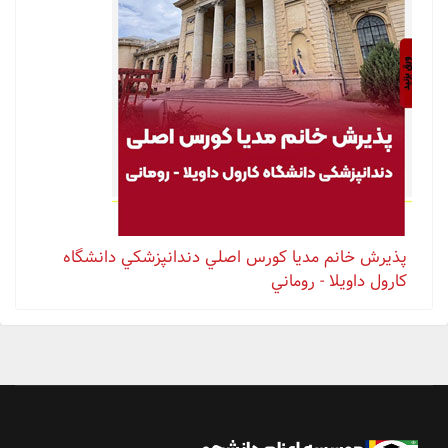
پذيرش خانم مدیا كورس اصلي دندانپزشكي دانشگاه
كارول داويلا - روماني