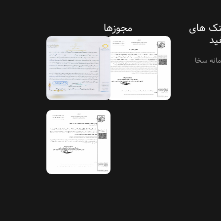
نک های
مجوزها
ید
انه سخا