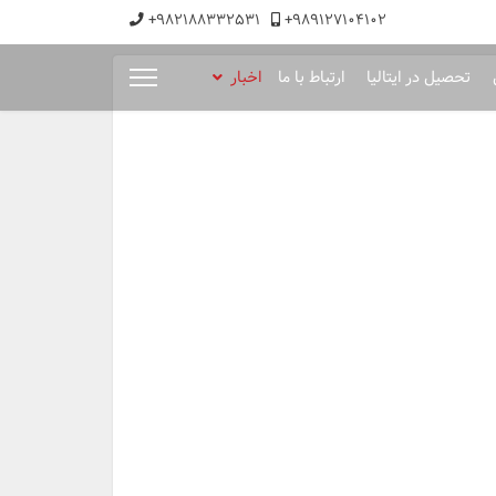
+982188332531
+989127104102
تحصیل در ایتالیا
ارتباط با ما
اخبار