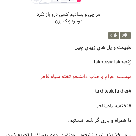
0
0
طبيعت و پل هاي زيباي چين
@takhtesiafakher
موسسه اعزام و جذب دانشجو تخته سياه فاخر
#takhtesiafakher
#تخته_سیاه_فاخر
ما همراه و یاری گر شما هستیم.
با ما اخذ پذيرش دانشجويي موفق و بدون ريسك را تجربه کنید.