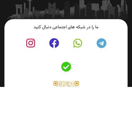
ما را در شبکه های اجتماعی دنبال کنید
fab
fab
fab
fab
fa-
fa-
fa-
fa-
Bale
tagram
facebook
whatsapp
telegram