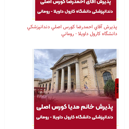
پذيرش آقاي احمدرضا كورس اصلي دندانپزشكي
دانشگاه كارول داويلا - روماني