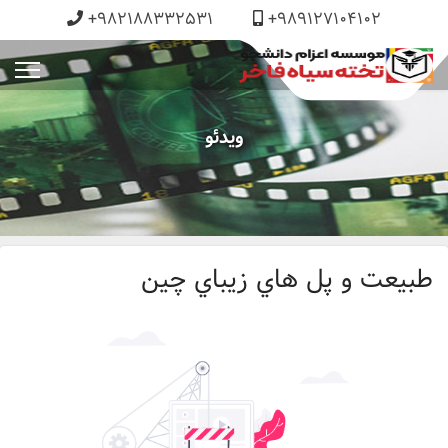
+982188332531
+989127104102
ویدئو
طبيعت و پل هاي زيباي چين