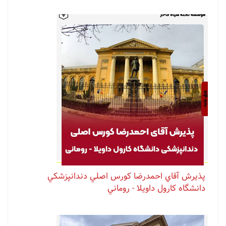
پذيرش آقاي احمدرضا كورس اصلي دندانپزشكي
دانشگاه كارول داويلا - روماني