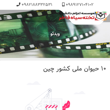
+982188332531
+989127104102
ویدئو
10 حیوان ملی کشور چین