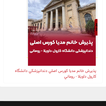
پذيرش خانم مدیا كورس اصلي دندانپزشكي دانشگاه
كارول داويلا - روماني