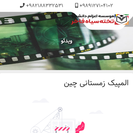
+982188332531
+989127104102
ویدئو
المپیک زمستانی چین