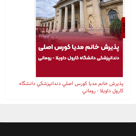
پذيرش خانم مدیا كورس اصلي دندانپزشكي دانشگاه
كارول داويلا - روماني