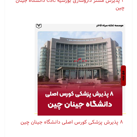
۲ پذیرش مستر داروسازی بورسیه CSC دانشگاه جینان
چین