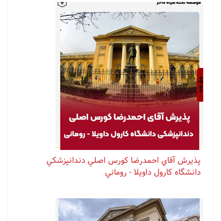
پذيرش آقاي احمدرضا كورس اصلي دندانپزشكي
دانشگاه كارول داويلا - روماني