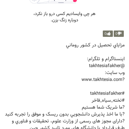
0
0
مزاياي تحصيل در كشور روماني
اينستاگرام و تلگرام:
‏@takhtesiafakher
وب سايت:
‏?www.takhtesia.com
‏#takhtesiafakher
#تخته_سیاه_فاخر
?ما شریک شما هستیم
?با ما اخذ پذيرش دانشجويي بدون ریسک و موفق را تجربه کنید
?دارای مجوز های رسمی از وزارت علوم، تحقيقات و فناوري و
طرف قرارداد با دانشگاه های مورد تایید کشور چین