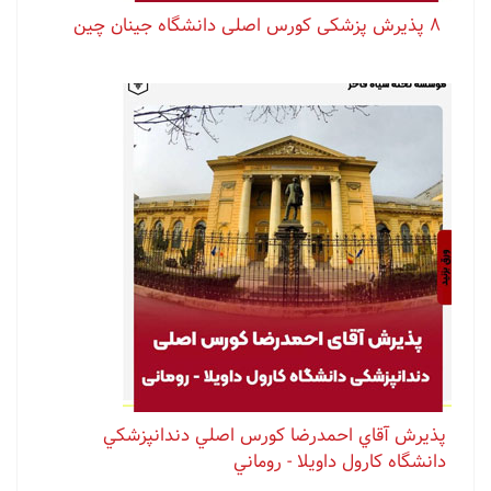
پذيرش آقاي احمدرضا كورس اصلي دندانپزشكي
دانشگاه كارول داويلا - روماني