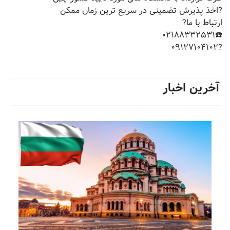
?اخذ پذیرش تضمینی در سریع ترین زمان ممکن
ارتباط با ما?
☎️02188332531
?09127104102
آخرین اخبار