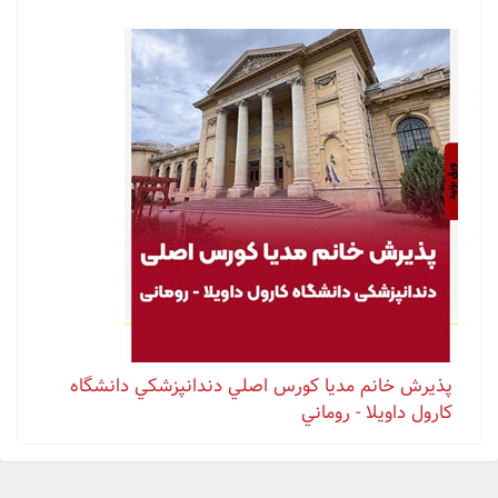
پذيرش خانم مدیا كورس اصلي دندانپزشكي دانشگاه
كارول داويلا - روماني