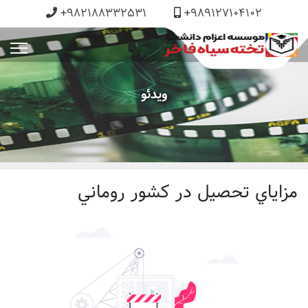
+982188332531
+989127104102
ویدئو
مزاياي تحصيل در كشور روماني