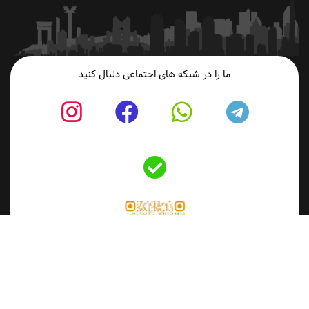
ما را در شبکه های اجتماعی دنبال کنید
fab
fab
fab
fab
fa-
fa-
fa-
fa-
Bale
tagram
facebook
whatsapp
telegram