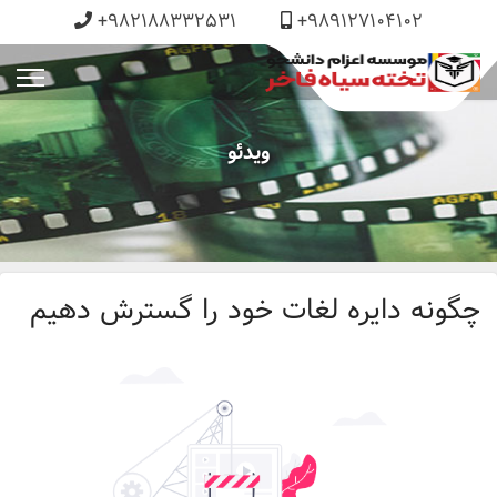
+982188332531
+989127104102
ویدئو
چگونه دایره لغات خود را گسترش دهیم