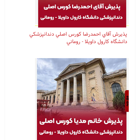
پذيرش آقاي احمدرضا كورس اصلي دندانپزشكي
دانشگاه كارول داويلا - روماني