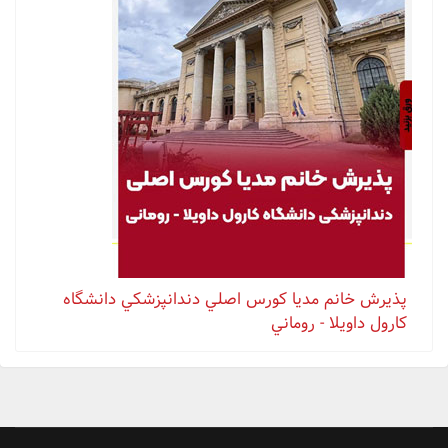
پذيرش خانم مدیا كورس اصلي دندانپزشكي دانشگاه
كارول داويلا - روماني