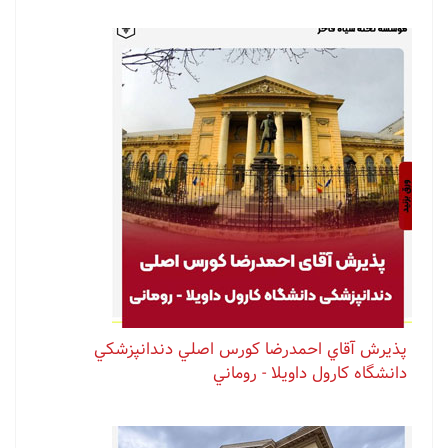
پذيرش آقاي احمدرضا كورس اصلي دندانپزشكي
دانشگاه كارول داويلا - روماني