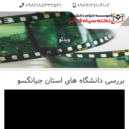
+982188332531
+989127104102
ویدئو
بررسی دانشگاه های استان جیانگسو