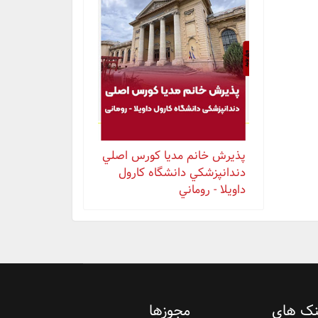
پذيرش خانم مدیا كورس اصلي
دندانپزشكي دانشگاه كارول
داويلا - روماني
نک های
مجوزها