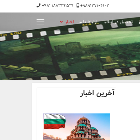
+982188332531
+989127104102
تحصیل در ایتالیا
ارتباط با ما
اخبار
آخرین اخبار