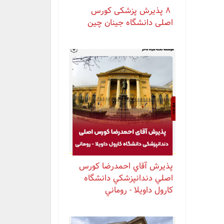
⁨ ⁨ ⁨ ⁨ ۸ پذیرش پزشکی کورس
اصلی دانشگاه جینان چین
پذيرش آقاي احمدرضا كورس
اصلي دندانپزشكي دانشگاه
كارول داويلا - روماني