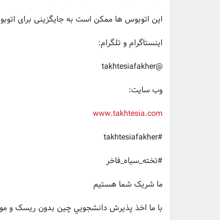
این اتوبوس ها ممکن است به جایگزینی برای اتوبوس های خطوط
اينستاگرام و تلگرام:
@takhtesiafakher
وب سايت:
www.takhtesia.com
#takhtesiafakher
#تخته_سیاه_فاخر
ما شریک شما هستیم
با ما اخذ پذيرش دانشجويي چین بدون ریسک و موفق