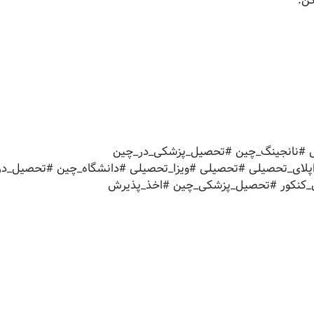
ن.
ل #نانجینگ_چین #تحصیل_پزشکی_در_چین
لای_تحصیلی #تحصیلی #ویزا_تحصیلی #دانشگاه_چین #تحصیل_در_
کنکور #تحصیل_پزشکی_چین #اخذ_پذیرش