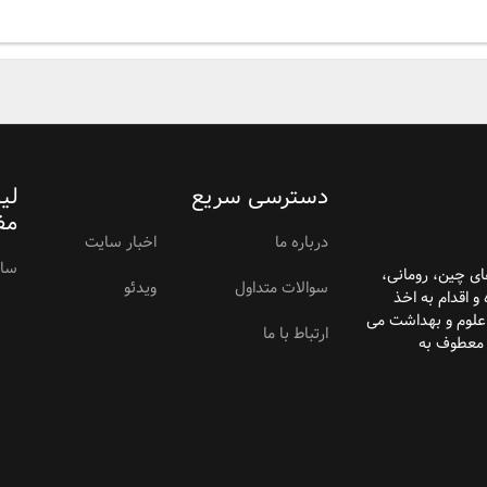
دسترسی سریع
لی
مف
درباره ما
اخبار سایت
سام
ای
چین، رومانی،
سوالات متداول
ویدئو
و اقدام به اخذ
 علوم و بهداشت می
ارتباط با ما
 معطوف به