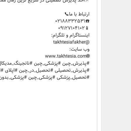
📌اخذ پذیرش تضمینی در سریع ترین زمان ممک
ارتباط با ما📞
☎️02188332531
📱09127104102
‏اينستاگرام و تلگرام:
‏@takhtesiafakher
وب سايت:
‏🌐www.takhtesia.com
#پذیرش_چین #پزشکی_چین #نانجینگ_مدیکا
#پذیرش_تحصیلی #تحصیل_در_چین #اپلای #اپ
#تحصیل_پزشکی #پزشکی_چین #پزشکی_بدون_