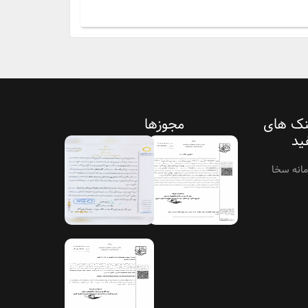
نک های
مجوزها
ید
انه سخا