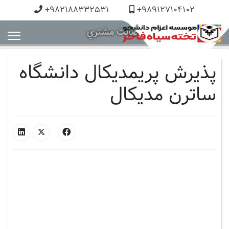
+982188332531
+989127104102
رضايت مشتري
پذیرش پریمدیکال دانشگاه
ساترن مدیکال