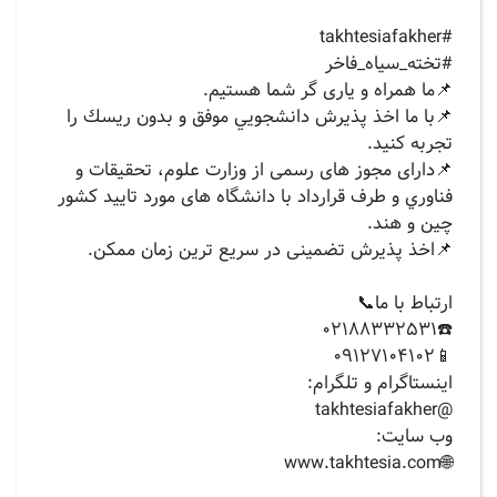
‏#takhtesiafakher
#تخته_سیاه_فاخر
📌ما همراه و یاری گر شما هستیم.
📌با ما اخذ پذيرش دانشجويي موفق و بدون ريسك را
تجربه کنید.
📌دارای مجوز های رسمی از وزارت علوم، تحقيقات و
فناوري و طرف قرارداد با دانشگاه های مورد تایید کشور
چین و هند.
📌اخذ پذیرش تضمینی در سریع ترین زمان ممکن.
ارتباط با ما📞
☎️02188332531
📱09127104102
‏اينستاگرام و تلگرام:
‏@takhtesiafakher
وب سايت:
‏🌐www.takhtesia.com