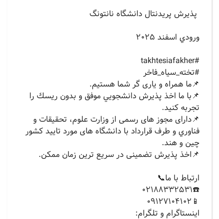
پذيرش پريدنتال دانشگاه نانتونگ
ورودي اسفند ٢٠٢٥
‏#takhtesiafakher
#تخته_سیاه_فاخر
📌ما همراه و یاری گر شما هستیم.
📌با ما اخذ پذيرش دانشجويي موفق و بدون ريسك را
تجربه کنید.
📌دارای مجوز های رسمی از وزارت علوم، تحقيقات و
فناوري و طرف قرارداد با دانشگاه های مورد تایید کشور
چین و هند.
📌اخذ پذیرش تضمینی در سریع ترین زمان ممکن.
ارتباط با ما📞
☎️02188332531
📱09127104102
‏اينستاگرام و تلگرام: