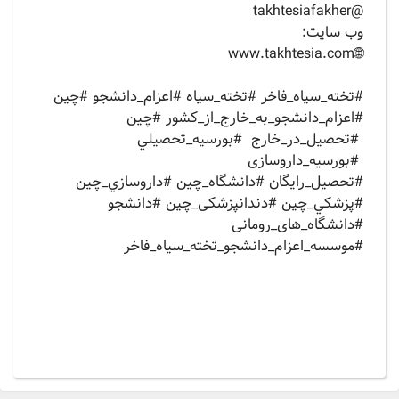
‏@takhtesiafakher
وب سايت:
‏🌐www.takhtesia.com
#تخته_سیاه_فاخر #تخته_سیاه #اعزام_دانشجو #چين
#اعزام_دانشجو_به_خارج_از_كشور #چین
#تحصيل_در_خارج #بورسيه_تحصيلي
#بورسيه_داروسازی
#تحصيل_رايگان #دانشگاه_چین #داروسازي_چين
#پزشكي_چين #دندانپزشكی_چين #دانشجو
#دانشگاه_های_رومانی
#موسسه_اعزام_دانشجو_تخته_سياه_فاخر