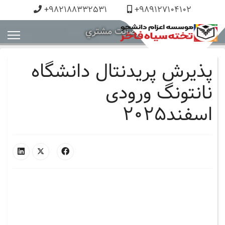
+982188332531
+989127104102
رضايت مشتري
پذيرش پريدنتال دانشگاه
نانتونگ ورودی
اسفند2025