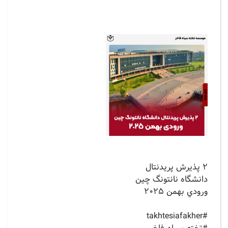
٢ پذيرش پريدنتال
دانشگاه نانتونگ چين
ورودي بهمن ٢٠٢٥
‏#takhtesiafakher