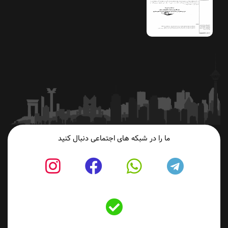
ما را در شبکه های اجتماعی دنبال کنید
fab
fab
fab
fab
fa-
fa-
fa-
fa-
Bale
tagram
facebook
whatsapp
telegram