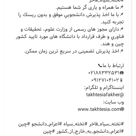
#تخته_سیاه_فاخر
📌ما همراه و یاری گر شما هستیم.
📌با ما اخذ پذيرش دانشجويي موفق و بدون ريسك را
تجربه کنید.
📌دارای مجوز های رسمی از وزارت علوم، تحقيقات و
فناوري و طرف قرارداد با دانشگاه های مورد تایید کشور
چین و هند.
📌اخذ پذیرش تضمینی در سریع ترین زمان ممکن.
ارتباط با ما📞
☎️02188332531
📱09127104102
‏اينستاگرام و تلگرام:
‏@takhtesiafakher
وب سايت:
‏🌐www.takhtesia.com
#تخته_سیاه_فاخر #تخته_سیاه #اعزام_دانشجو #چين
#اعزام_دانشجو_به_خارج_از_كشور #چین