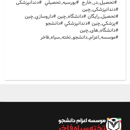
#تحصيل_در_خارج #بورسيه_تحصيلي #دندانپزشکی
#دندانپزشکی_چین
#تحصيل_رايگان #دانشگاه_چین #داروسازي_چين
#پزشكي_چين #دندانپزشكي #دانشجو
#دانشگاه_های_چین
#موسسه_اعزام_دانشجو_تخته_سياه_فاخر