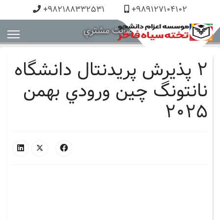
+982188332531
+989127104102
رضايت مشتري
٢ پذيرش پريدنتال دانشگاه
نانتونگ چين ورودي بهمن
٢٠٢٥