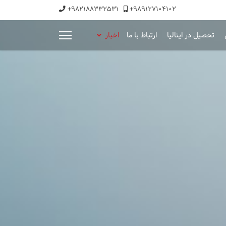
+982188332531
+989127104102
تحصیل در ایتالیا
ارتباط با ما
اخبار