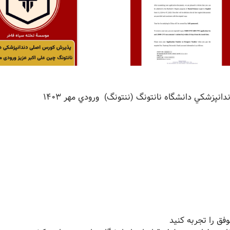
نپزشكي دانشگاه نانتونگ (ننتونگ) ورودي مهر ١٤٠٣
ق را تجربه کنید