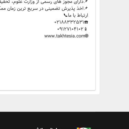
📌دارای مجوز های رسمی از وزارت علوم، تحقيقا
📌اخذ پذیرش تضمینی در سریع ترین زمان مم
ارتباط با ما📞
☎️02188332531
📱09127104102
‏🌐www.takhtesia.com