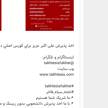
اخذ پذيرش علی اکبر عزیز براي كورس اصلي دندا
اينستاگرام و تلگرام:
‏@takhtesiafakher
وب سايت:
‏#takhtesiafakher
#تخته_سیاه_فاخر
📌ما شریک شما هستیم
📌با ما اخذ پذيرش دانشجويي بدون ریسک و موف