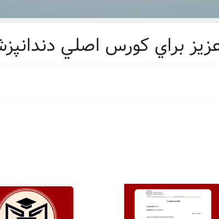
یز براي كورس اصلي دندانپزشكي