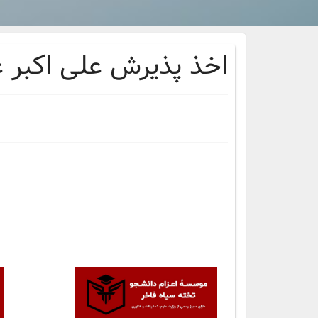
اخذ پذيرش علی اکبر عز