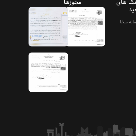
نک های
مجوزها
ید
انه سخا