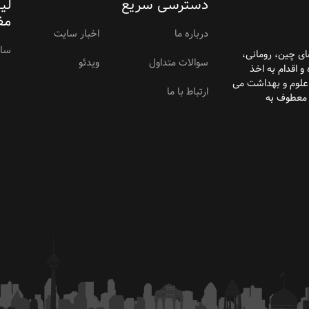
دسترسی سریع
لی
مف
درباره ما
اخبار سایت
سام
ای
چین، رومانی،
سوالات متداول
ویدئو
و اقدام به اخذ
 علوم و بهداشت می
ارتباط با ما
 معطوف به