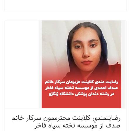
رضايتمندي كلاينت محترممون سركار خانم
صدف از موسسه تخته سياه فاخر