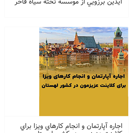
آيدين برزويي از موسسه تخته سياه فاخر
اجاره آپارتمان و انجام كارهاي ويزا براي