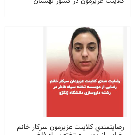
كلاينت عزيزمون در كشور لهستان
رضايتمندي كلاينت عزيزمون سركار خانم
رضايي از موسسه تخته سياه فاخر