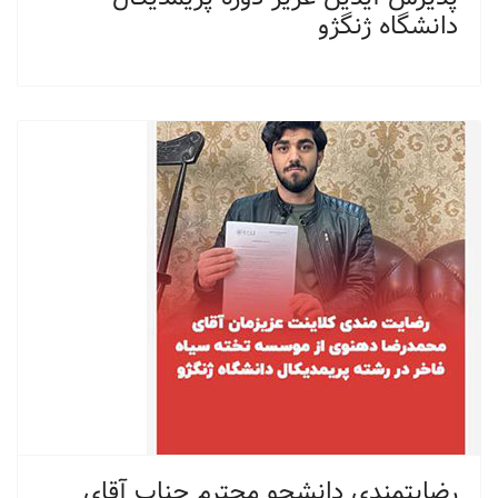
دانشگاه ژنگژو
رضايتمندي دانشجو محترم جناب آقاي