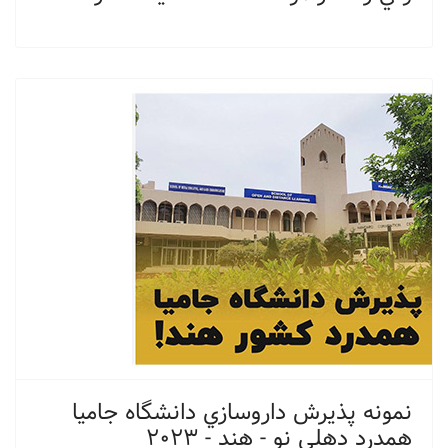
نمونه پذیرش داروسازي دانشگاه جاميا
همدرد دهلي نو - هند - ٢٠٢٣