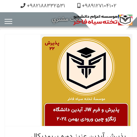
+982188332531
+989127104102
رضايت مشتري
پذيرش آيدين عزيز دوره پريمديكال