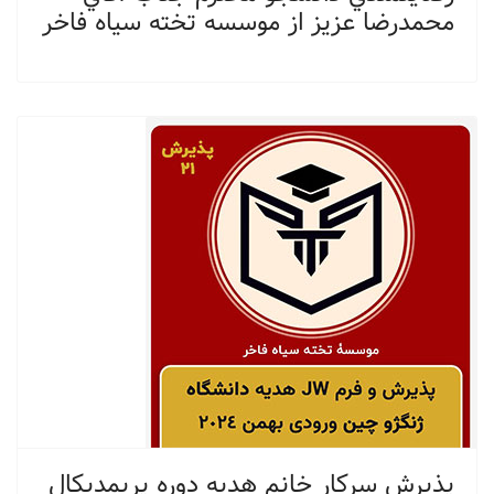
محمدرضا عزيز از موسسه تخته سياه فاخر
پذيرش سركار خانم هديه دوره پريمديكال