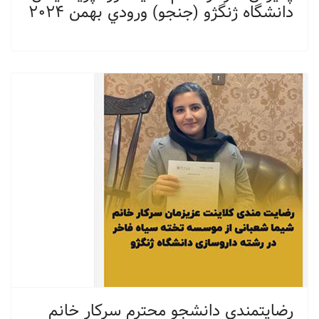
دانشگاه ژنگژو (جنجو) ورودي بهمن ٢٠٢٤
رضايتمندي دانشجو محترم سركار خانم