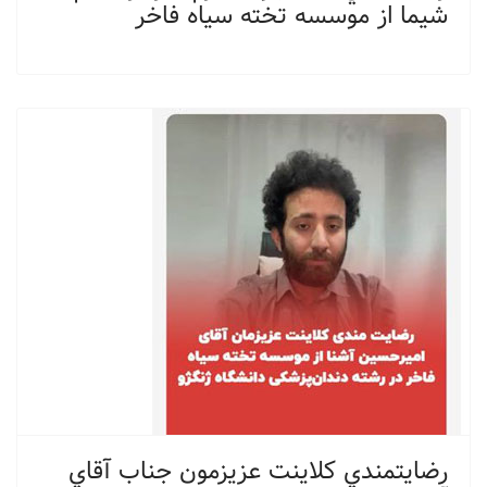
شيما از موسسه تخته سياه فاخر
رضايتمندي كلاينت عزيزمون جناب آقاي