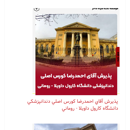
پذيرش آقاي احمدرضا كورس اصلي دندانپزشكي
دانشگاه كارول داويلا - روماني