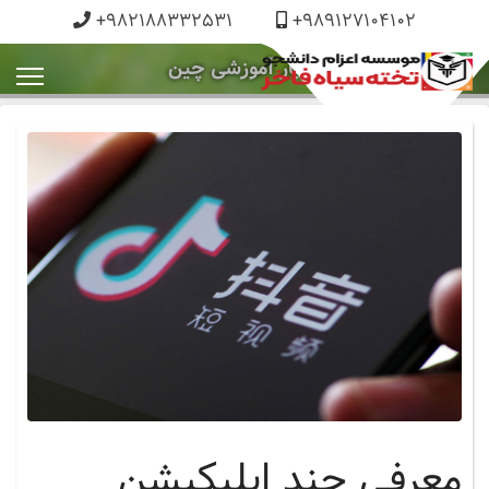
+982188332531
+989127104102
اخبار آموزشی چین
معرفی چند اپلیکیشن