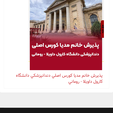
پذيرش خانم مدیا كورس اصلي دندانپزشكي دانشگاه
كارول داويلا - روماني