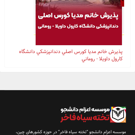
پذيرش خانم مدیا كورس اصلي دندانپزشكي دانشگاه
كارول داويلا - روماني
موسسه اعزام دانشجو “تخته سیاه فاخر” در حوزه کشورهای
چین،