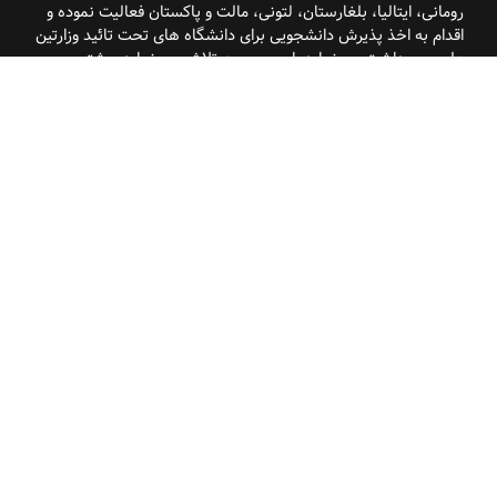
رومانی، ایتالیا، بلغارستان، لتونی، مالت و پاکستان فعالیت نموده و
اقدام به اخذ پذیرش
دانشجویی برای دانشگاه
های تحت تائید وزارتین
علوم و بهداشت می نماید. این موسسه تلاش می نماید بیشتر
فعالیت خود را معطوف به تحصیلات تکمیلی برای متقاضیان نماید
.
دسترسی سریع
درباره ما
سوالات متداول
ارتباط با ما
اخبار سایت
ویدئو
لینک های مفید