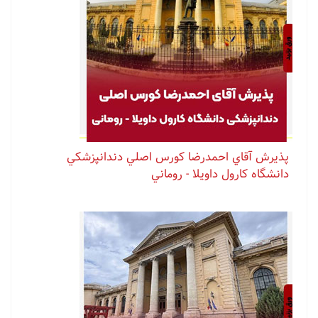
پذيرش آقاي احمدرضا كورس اصلي دندانپزشكي
دانشگاه كارول داويلا - روماني