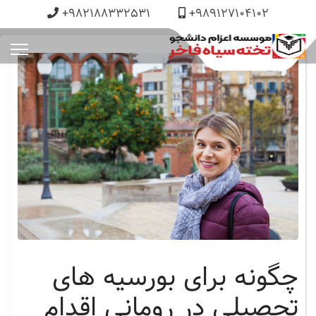
+982188332531
+989127104102
چگونه برای بورسیه های
تحصیلی در رومانی اقدام